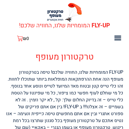
ילוג
תוכן
FLY-UP
המומחיות שלנו, החוויה שלכם!
עגלת
₪
0
קניות
כתבות עלינו
כלים ותחזוקה
קופונים ומבצעים
טרקטורון מעופף
FLY-UP המומחיות שלנו, החוויה שלכם! טיסה בטרקטורון
מעופף הנה אחת ההרפתקאות המופלאות ביותר שתוכלו לחוות.
זהו כלי טייס קטן ובטוח מאד המיועד לטייס ונוסע אחד בנוסף.
כל מי שחלם לעוף חפשי כמו ציפור, כל מי שפינטז על הטסת
כלי טייס – זה בדיוק החלום שלך: קל , לא יקר וזמין . זה לא
בשמיים – זה אצלנו!!! ב FLY-UP! בין אם אתם פריקים של
ספורט אתגרי ובין אם אתם מחפשים טיסה כייפית ונעימה – אנו
נטיס אתכם על טרקטורון מעופף בכל סגנון שתרצו בכל רמת
ריגוש. טרקטורון מעופף או בשמו הגנרי – באקאיי (שם של