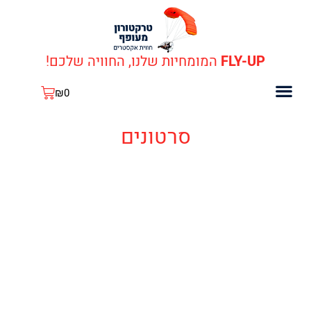
ילוג
תוכן
FLY-UP
המומחיות שלנו, החוויה שלכם!
עגלת
₪
0
קניות
כתבות עלינו
כלים ותחזוקה
קופונים ומבצעים
סרטונים