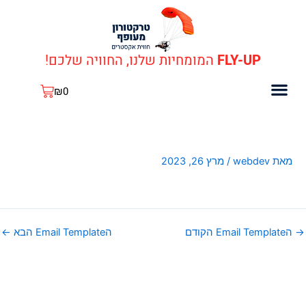
ילוג
Pos
תוכן
navigatio
FLY-UP
המומחיות שלנו, החוויה שלכם!
עגלת
₪
0
קניות
כתבות עלינו
כלים ותחזוקה
קופונים ומבצעים
מאת
webdev
/
מרץ 26, 2023
→
הEmail Template הקודם
הEmail Template הבא
←